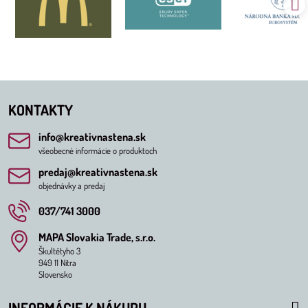
KONTAKTY
info​@kreativnastena​.sk
všeobecné informácie o produktoch
predaj​@kreativnastena​.sk
objednávky a predaj
037/741 3000
MAPA Slovakia Trade, s​.r​.o​.
Škultétyho 3
949 11 Nitra
Slovensko
INFORMÁCIE K NÁKUPU