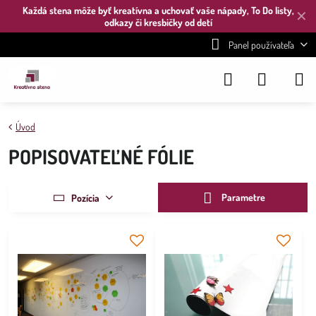
Každá stena môže byť kreatívna a uchovať vaše nápady, To Do listy,
✕
odkazy či kresbičky od detí
Panel používateľa
Úvod
POPISOVATEĽNÉ FÓLIE
Parametre
Pozícia