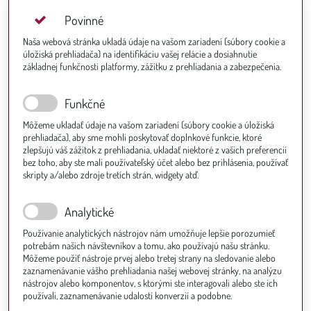
Povinné
Naša webová stránka ukladá údaje na vašom zariadení (súbory cookie a
úložiská prehliadača) na identifikáciu vašej relácie a dosiahnutie
základnej funkčnosti platformy, zážitku z prehliadania a zabezpečenia.
Funkčné
Môžeme ukladať údaje na vašom zariadení (súbory cookie a úložiská
prehliadača), aby sme mohli poskytovať doplnkové funkcie, ktoré
zlepšujú váš zážitok z prehliadania, ukladať niektoré z vašich preferencií
bez toho, aby ste mali používateľský účet alebo bez prihlásenia, používať
skripty a/alebo zdroje tretích strán, widgety atď.
Analytické
Používanie analytických nástrojov nám umožňuje lepšie porozumieť
potrebám našich návštevníkov a tomu, ako používajú našu stránku.
Môžeme použiť nástroje prvej alebo tretej strany na sledovanie alebo
zaznamenávanie vášho prehliadania našej webovej stránky, na analýzu
nástrojov alebo komponentov, s ktorými ste interagovali alebo ste ich
používali, zaznamenávanie udalostí konverzií a podobne.