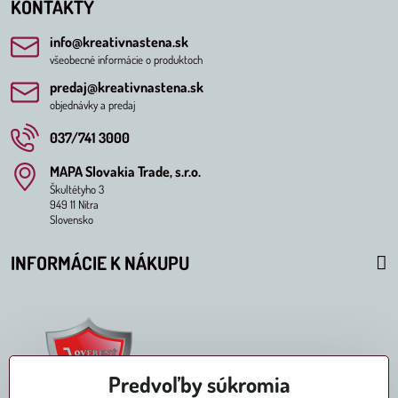
KONTAKTY
info​@kreativnastena​.sk
všeobecné informácie o produktoch
predaj​@kreativnastena​.sk
objednávky a predaj
037/741 3000
MAPA Slovakia Trade, s​.r​.o​.
Škultétyho 3
949 11 Nitra
Slovensko
INFORMÁCIE K NÁKUPU
Predvoľby súkromia