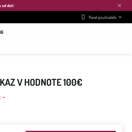
✕
y od detí
Panel používateľa
OG
KAZ V HODNOTE 100€
c