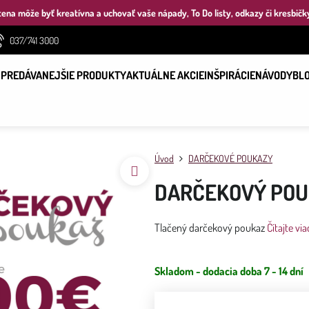
ena môže byť kreatívna a uchovať vaše nápady, To Do listy, odkazy či kresbičk
037/741 3000
PREDÁVANEJŠIE PRODUKTY
AKTUÁLNE AKCIE
INŠPIRÁCIE
NÁVODY
BL
Úvod
DARČEKOVÉ POUKAZY
DARČEKOVÝ POU
Tlačený darčekový poukaz
Čítajte via
Skladom - dodacia doba 7 - 14 dní