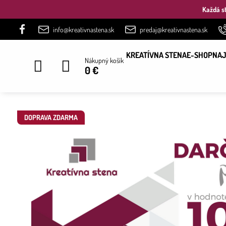
Každá st
info@kreativnastena.sk
predaj@kreativnastena.sk
KREATÍVNA STENA
E-SHOP
NAJ
Nákupný košík
0 €
DOPRAVA ZDARMA