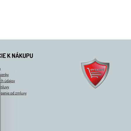
IE K NÁKUPU
a
ienky
ch údajov
zmluvy
úpenie od zmluvy