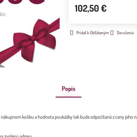
102,50 €
Pridať k Obľúbeným
Doručenia
Popis
v nákupnom košíku a hodnota poukážky tak bude odpočítaná z ceny jeho 
na zvolenú adresu.