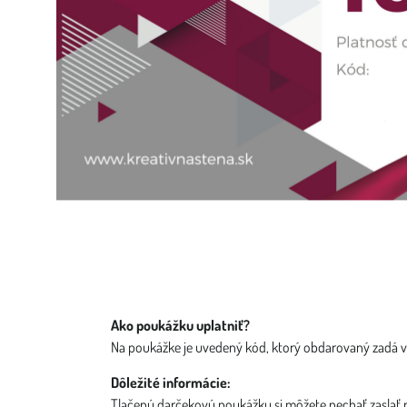
Ako poukážku uplatniť?
Na poukážke je uvedený kód, ktorý obdarovaný zadá 
Dôležité informácie:
Tlačenú darčekovú poukážku si môžete nechať zaslať 