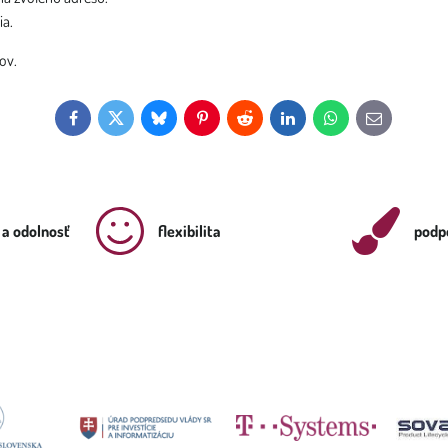
ia.
ov.
Facebook
Twitter
Bluesky
Pinterest
Reddit
LinkedIn
WhatsApp
E-
mail
 a odolnosť
flexibilita
podpo