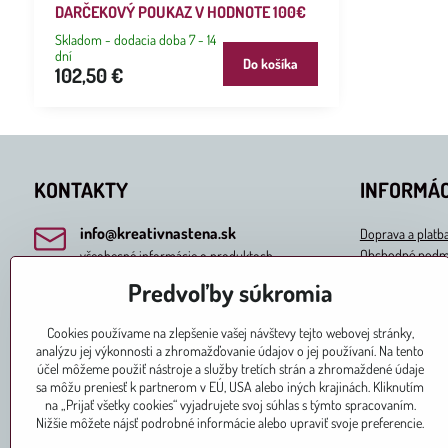
DARČEKOVÝ POUKAZ V HODNOTE 100€
Skladom - dodacia doba 7 - 14
dní
Do košíka
102,50 €
KONTAKTY
INFORMÁC
info​@kreativnastena​.sk
Doprava a platb
Obchodné podm
všeobecné informácie o produktoch
Ochrana osobný
Predvoľby súkromia
predaj​@kreativnastena​.sk
Odstúpenie od 
objednávky a predaj
Formulár na ost
Cookies používame na zlepšenie vašej návštevy tejto webovej stránky,
analýzu jej výkonnosti a zhromažďovanie údajov o jej používaní. Na tento
037/741 3000
účel môžeme použiť nástroje a služby tretích strán a zhromaždené údaje
sa môžu preniesť k partnerom v EÚ, USA alebo iných krajinách. Kliknutím
MAPA Slovakia Trade, s​.r​.o​.
na „Prijať všetky cookies“ vyjadrujete svoj súhlas s týmto spracovaním.
Škultétyho 3
Nižšie môžete nájsť podrobné informácie alebo upraviť svoje preferencie.
949 11 Nitra