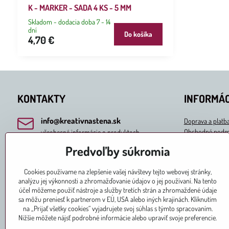
K - MARKER - SADA 4 KS - 5 MM
Skladom - dodacia doba 7 - 14
dní
Do košíka
4,70 €
KONTAKTY
INFORMÁC
info​@kreativnastena​.sk
Doprava a platb
Obchodné podm
všeobecné informácie o produktoch
Ochrana osobný
Predvoľby súkromia
predaj​@kreativnastena​.sk
Odstúpenie od 
objednávky a predaj
Formulár na ost
Cookies používame na zlepšenie vašej návštevy tejto webovej stránky,
analýzu jej výkonnosti a zhromažďovanie údajov o jej používaní. Na tento
037/741 3000
účel môžeme použiť nástroje a služby tretích strán a zhromaždené údaje
sa môžu preniesť k partnerom v EÚ, USA alebo iných krajinách. Kliknutím
MAPA Slovakia Trade, s​.r​.o​.
na „Prijať všetky cookies“ vyjadrujete svoj súhlas s týmto spracovaním.
Škultétyho 3
Nižšie môžete nájsť podrobné informácie alebo upraviť svoje preferencie.
949 11 Nitra