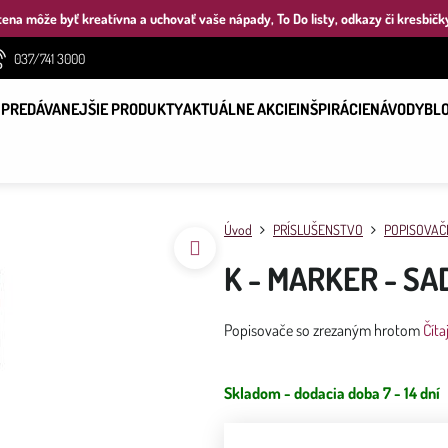
ena môže byť kreatívna a uchovať vaše nápady, To Do listy, odkazy či kresbičk
037/741 3000
PREDÁVANEJŠIE PRODUKTY
AKTUÁLNE AKCIE
INŠPIRÁCIE
NÁVODY
BL
Úvod
PRÍSLUŠENSTVO
POPISOVAČ
K - MARKER - SAD
Popisovače so zrezaným hrotom
Číta
Skladom - dodacia doba 7 - 14 dní