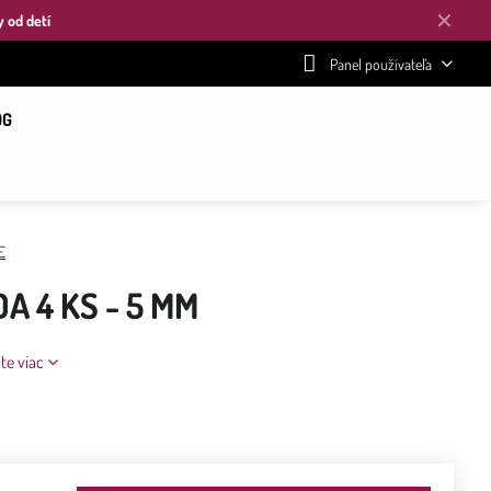
✕
y od detí
Panel používateľa
OG
E
A 4 KS - 5 MM
jte viac