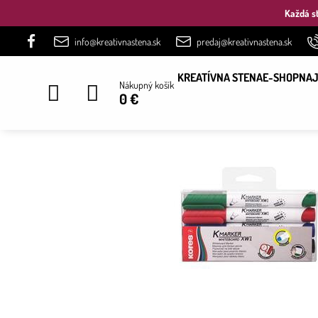
Každá st
info@kreativnastena.sk
predaj@kreativnastena.sk
KREATÍVNA STENA
E-SHOP
NAJ
Nákupný košík
0 €