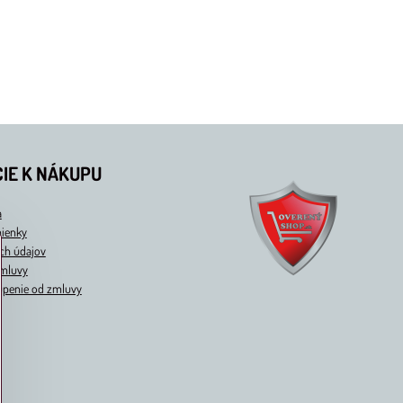
IE K NÁKUPU
a
ienky
ch údajov
zmluvy
úpenie od zmluvy