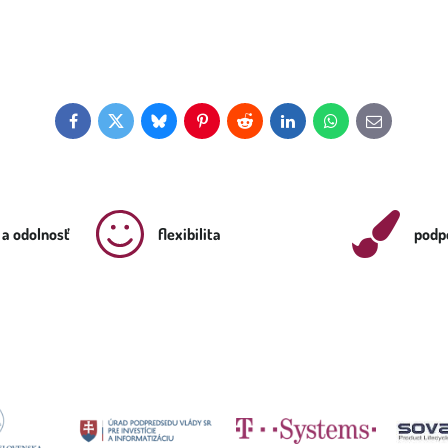
Facebook
Twitter
Bluesky
Pinterest
Reddit
LinkedIn
WhatsApp
E-
mail
 a odolnosť
flexibilita
podpo