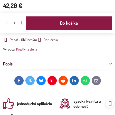
42,20 €
Do košíka
Pridať k Obľúbeným
Doručenia
Výrobca:
Kreatívna stena
Popis
Facebook
Twitter
Bluesky
Pinterest
Reddit
LinkedIn
WhatsApp
E-
mail
vysoká kvalita a
jednoduchá aplikácia
odolnosť