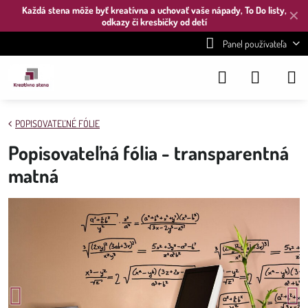
Každá stena môže byť kreatívna a uchovať vaše nápady, To Do listy,
✕
odkazy či kresbičky od detí
Panel používateľa
POPISOVATEĽNÉ FÓLIE
Popisovateľná fólia - transparentná
matná