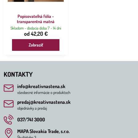
Popisovateľná fólia -
transparentná matná
Skladom - dodacia doba 7 - 14 dní
od 42,20 €
Zobraziť
KONTAKTY
info​@kreativnastena​.sk
všeobecné informácie o produktoch
predaj​@kreativnastena​.sk
objednávky a predaj
037/741 3000
MAPA Slovakia Trade, s​.r​.o​.
Škultétyho 3