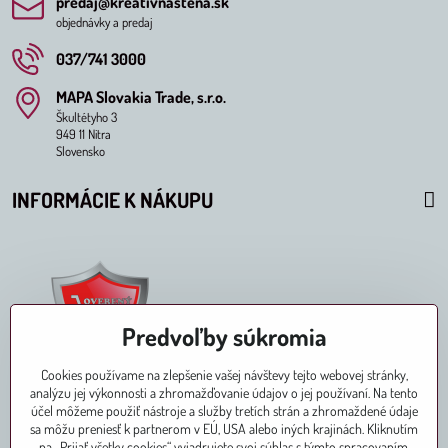
predaj​@kreativnastena​.sk
objednávky a predaj
037/741 3000
MAPA Slovakia Trade, s​.r​.o​.
Škultétyho 3
949 11 Nitra
Slovensko
INFORMÁCIE K NÁKUPU
Predvoľby súkromia
Cookies používame na zlepšenie vašej návštevy tejto webovej stránky,
analýzu jej výkonnosti a zhromažďovanie údajov o jej používaní. Na tento
účel môžeme použiť nástroje a služby tretích strán a zhromaždené údaje
sa môžu preniesť k partnerom v EÚ, USA alebo iných krajinách. Kliknutím
na „Prijať všetky cookies“ vyjadrujete svoj súhlas s týmto spracovaním.