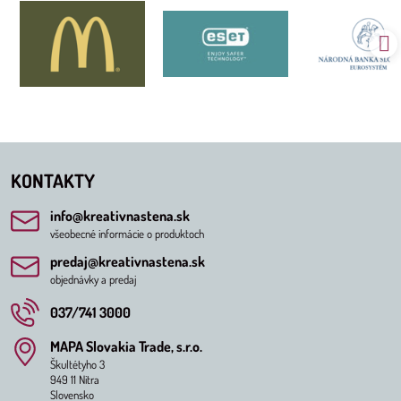
KONTAKTY
info​@kreativnastena​.sk
všeobecné informácie o produktoch
predaj​@kreativnastena​.sk
objednávky a predaj
037/741 3000
MAPA Slovakia Trade, s​.r​.o​.
Škultétyho 3
949 11 Nitra
Slovensko