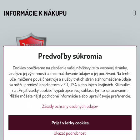
INFORMÁCIE K NÁKUPU
Predvoľby súkromia
Cookies používame na zlepšenie vašej návštevy tejto webovej stránky,
analýzu jej výkonnosti a zhromažďovanie údajov o jej používaní. Na tento
účel môžeme použiť nástroje a služby tretích strán a zhromaždené údaje
sa môžu preniesť k partnerom v EÚ, USA alebo iných krajinách. Kliknutím
na „Prijať všetky cookies“ vyjadrujete svoj súhlas s týmto spracovaním.
Pridajte sa k nám aj na
Nižšie môžete nájsť podrobné informácie alebo upraviť svoje preferencie.
Instagram
Facebook
Zásady ochrany osobných údajov
Prijať všetky cookies
©
2026
Copyright
Predvoľby súkromia
Zásady ochrany osobných údajov
Ukázať podrobnosti
Vytvorené pomocou:
BiznisWeb.sk