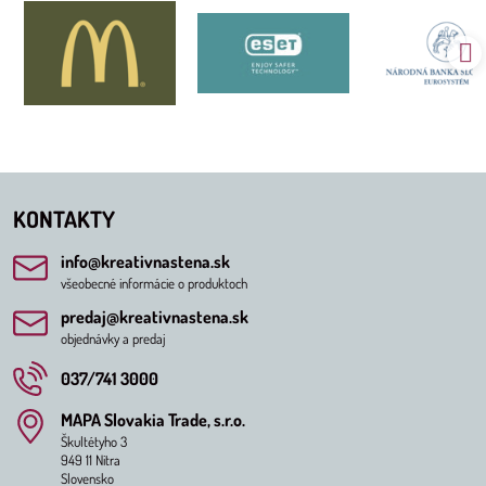
KONTAKTY
info​@kreativnastena​.sk
všeobecné informácie o produktoch
predaj​@kreativnastena​.sk
objednávky a predaj
037/741 3000
MAPA Slovakia Trade, s​.r​.o​.
Škultétyho 3
949 11 Nitra
Slovensko