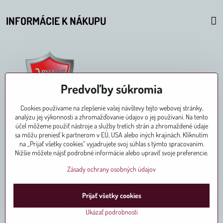
INFORMÁCIE K NÁKUPU
Predvoľby súkromia
Cookies používame na zlepšenie vašej návštevy tejto webovej stránky,
analýzu jej výkonnosti a zhromažďovanie údajov o jej používaní. Na tento
účel môžeme použiť nástroje a služby tretích strán a zhromaždené údaje
sa môžu preniesť k partnerom v EÚ, USA alebo iných krajinách. Kliknutím
na „Prijať všetky cookies“ vyjadrujete svoj súhlas s týmto spracovaním.
Pridajte sa k nám aj na
Nižšie môžete nájsť podrobné informácie alebo upraviť svoje preferencie.
Instagram
Facebook
Zásady ochrany osobných údajov
Prijať všetky cookies
©
2026
Copyright
Predvoľby súkromia
Zásady ochrany osobných údajov
Ukázať podrobnosti
Vytvorené pomocou:
BiznisWeb.sk