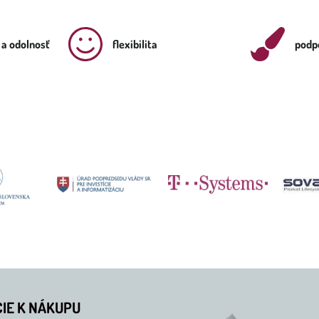
 a odolnosť
flexibilita
podpo
IE K NÁKUPU