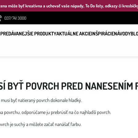
ena môže byť kreatívna a uchovať vaše nápady, To Do listy, odkazy či kresbičk
037/741 3000
PREDÁVANEJŠIE PRODUKTY
AKTUÁLNE AKCIE
INŠPIRÁCIE
NÁVODY
BL
SÍ BYŤ POVRCH PRED NANESENÍM 
 musí byť natieraný povrch dokonale hladký.
na povrchu, odporúčame ju prebrúsiť na čo najhladší povrch.
povrch je suchý a môžete začať nanášať farbu.