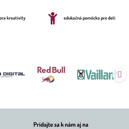
ra kreativity
edukačná pomôcka pre deti
Pridajte sa k nám aj na