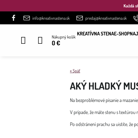
Každá st
info@kreativnastena.sk
predaj@kreativnastena.sk
KREATÍVNA STENA
E-SHOP
NAJ
Nákupný košík
0 €
« Späť
AKÝ HLADKÝ MU
Na bezproblémové písanie a mazanie
V prípade, že máte stenu s textúrou 
Po odstránení prachu sa uistite, že 