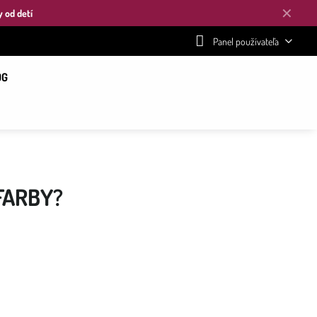
✕
y od detí
Panel používateľa
OG
FARBY?