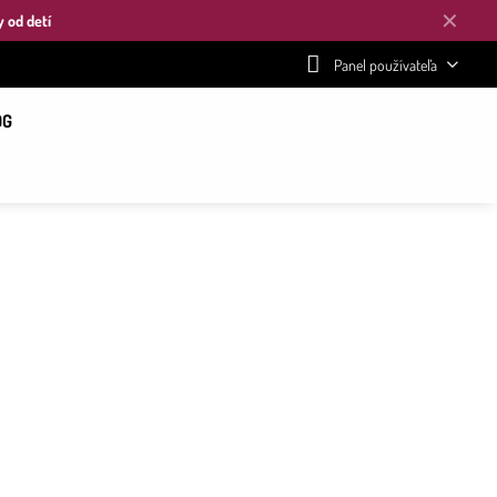
✕
y od detí
Panel používateľa
OG