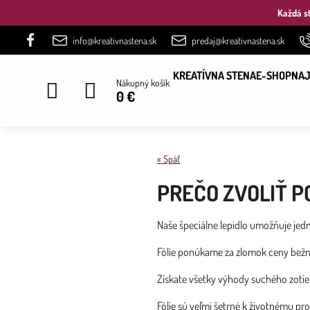
Každá st
info@kreativnastena.sk
predaj@kreativnastena.sk
KREATÍVNA STENA
E-SHOP
NAJ
Nákupný košík
0 €
« Späť
PREČO ZVOLIŤ P
Naše špeciálne lepidlo umožňuje jed
Fólie ponúkame za zlomok ceny bežn
Získate všetky výhody suchého zotier
Fólie sú veľmi šetrné k životnému pr