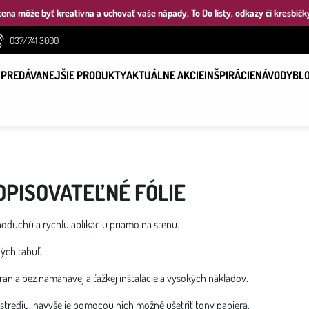
ena môže byť kreatívna a uchovať vaše nápady, To Do listy, odkazy či kresbičk
037/741 3000
PREDÁVANEJŠIE PRODUKTY
AKTUÁLNE AKCIE
INŠPIRÁCIE
NÁVODY
BL
OPISOVATEĽNÉ FÓLIE
noduchú a rýchlu aplikáciu priamo na stenu.
ých tabúľ.
ania bez namáhavej a ťažkej inštalácie a vysokých nákladov.
ostrediu, navyše je pomocou nich možné ušetriť tony papiera.