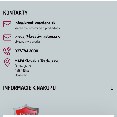
KONTAKTY
info​@kreativnastena​.sk
všeobecné informácie o produktoch
predaj​@kreativnastena​.sk
objednávky a predaj
037/741 3000
MAPA Slovakia Trade, s​.r​.o​.
Škultétyho 3
949 11 Nitra
Slovensko
INFORMÁCIE K NÁKUPU