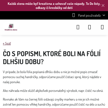
Každá stena môže byť kreatívna a uchovať vaše nápady, To Do listy,
✕
odkazy či kresbičky od detí
Panel používateľa
« Späť
ČO S POPISMI, KTORÉ BOLI NA FÓLIÍ
DLHŠIU DOBU?
V prípade, že bola fólia popísaná dlhšiu dobu a nie je možné popis zmazať
pomocou suchej handričky, odporúčame použiť čistiaci sprej, ktorý nájdete v
našej ponuke.
Ako náhrada môže slúžiť akýkoľvek porovnateľný výrobok, napr. čistič na okná.
Rovnako ak Vám na čiernej fólií ostávajú zvyšky markeru a nie je ich možné
zotrieť len pomocou vlhkej handričky, odporúčame použiť čistič na sklo a suchú