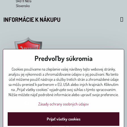
949 11 Nitra
Slovensko
INFORMÁCIE K NÁKUPU
Predvoľby súkromia
Cookies používame na zlepšenie vašej návštevy tejto webovej stránky,
analýzu jej výkonnosti a zhromažďovanie údajov o jej používaní. Na tento
účel môžeme použiť nástroje a služby tretích strán a zhromaždené údaje
sa môžu preniesť k partnerom v EÚ, USA alebo iných krajinách. Kliknutím
na „Prijať všetky cookies“ vyjadrujete svoj súhlas s týmto spracovaním.
Pridajte sa k nám aj na
Nižšie môžete nájsť podrobné informácie alebo upraviť svoje preferencie.
Instagram
Facebook
Zásady ochrany osobných údajov
Prijať všetky cookies
©
2026
Copyright
Predvoľby súkromia
Zásady ochrany osobných údajov