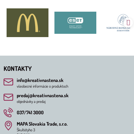
KONTAKTY
info​@kreativnastena​.sk
všeobecné informácie o produktoch
predaj​@kreativnastena​.sk
objednávky a predaj
037/741 3000
MAPA Slovakia Trade, s​.r​.o​.
Škultétyho 3