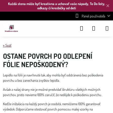
Každá stena môže byť kreatívna a uchovať vaše nápady, To Do listy,
✕
odkazy či kresbičky od detí
Panel používateľa
« Späť
OSTANE POVRCH PO ODLEPENÍ
FÓLIE NEPOŠKODENÝ?
Lepidlo na fólií je navrhnuté tak, aby mohla byť odstránená bez poškodenia
povrchu a bez zanechania zvyškov lepidla.
Avšak z našej strany nie je možné predvídať štruktúru všetkých možných
povrchov, preto nevieme 100% zaručiť, že nedôjde k poškodeniu povrchu.
Keďže inštalácia na každý povrch je osobitá, nemôžeme 100% garantovať
výsledok. Odporúčame otestovať povrch pomocou malej vzorky na