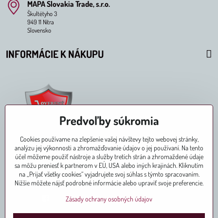
MAPA Slovakia Trade, s​.r​.o​.
Škultétyho 3
949 11 Nitra
Slovensko
INFORMÁCIE K NÁKUPU
Predvoľby súkromia
Cookies používame na zlepšenie vašej návštevy tejto webovej stránky,
analýzu jej výkonnosti a zhromažďovanie údajov o jej používaní. Na tento
účel môžeme použiť nástroje a služby tretích strán a zhromaždené údaje
sa môžu preniesť k partnerom v EÚ, USA alebo iných krajinách. Kliknutím
na „Prijať všetky cookies“ vyjadrujete svoj súhlas s týmto spracovaním.
Pridajte sa k nám aj na
Nižšie môžete nájsť podrobné informácie alebo upraviť svoje preferencie.
Instagram
Facebook
Zásady ochrany osobných údajov