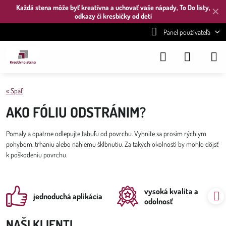
Každá stena môže byť kreatívna a uchovať vaše nápady, To Do listy,
✕
odkazy či kresbičky od detí
Panel používateľa
« Späť
AKO FÓLIU ODSTRÁNIM?
Pomaly a opatrne odlepujte tabuľu od povrchu. Vyhnite sa prosím rýchlym
pohybom, trhaniu alebo náhlemu šklbnutiu. Za takých okolností by mohlo dôjsť
k poškodeniu povrchu.
vysoká kvalita a
jednoduchá aplikácia
odolnosť
NAŠI KLIENTI