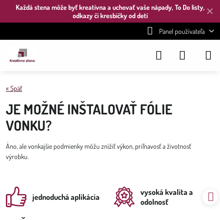
Každá stena môže byť kreatívna a uchovať vaše nápady, To Do listy,
✕
odkazy či kresbičky od detí
Panel používateľa
« Späť
JE MOŽNÉ INŠTALOVAŤ FÓLIE
VONKU?
Áno, ale vonkajšie podmienky môžu znížiť výkon, priľnavosť a životnosť
výrobku.
vysoká kvalita a
jednoduchá aplikácia
odolnosť